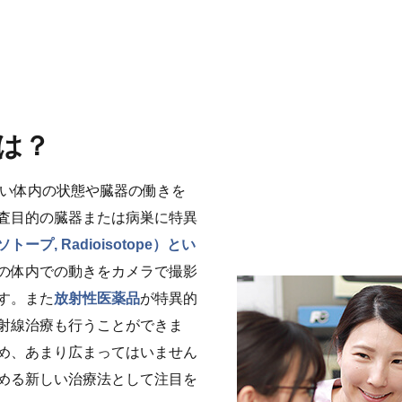
は？
ない体内の状態や臓器の働きを
査目的の臓器または病巣に特異
プ, Radioisotope）とい
の体内での動きをカメラで撮影
す。また
放射性医薬品
が特異的
射線治療も行うことができま
め、あまり広まってはいません
める新しい治療法として注目を