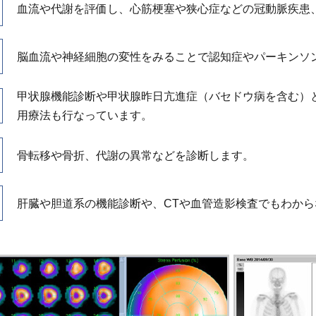
血流や代謝を評価し、心筋梗塞や狭心症などの冠動脈疾患
脳血流や神経細胞の変性をみることで認知症やパーキンソ
甲状腺機能診断や甲状腺昨日亢進症（バセドウ病を含む）
用療法も行なっています。
骨転移や骨折、代謝の異常などを診断します。
肝臓や胆道系の機能診断や、CTや血管造影検査でもわか