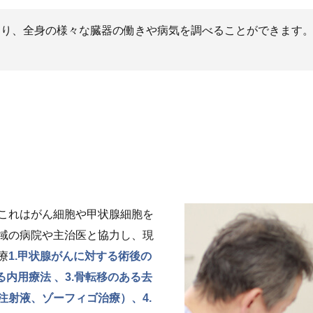
あり、全身の様々な臓器の働きや病気を調べることができます
これはがん細胞や甲状腺細胞を
域の病院や主治医と協力し、現
療
1.甲状腺がんに対する術後の
る内用療法 、3.骨転移のある去
注射液、ゾーフィゴ治療）、4.