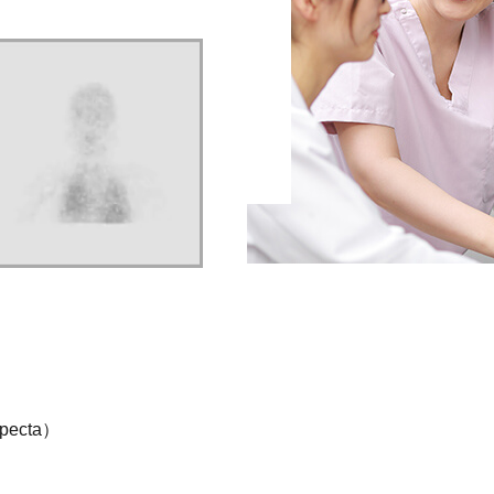
pecta）
0）