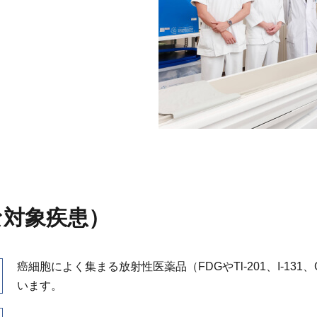
な対象疾患）
癌細胞によく集まる放射性医薬品（FDGやTl-201、I-13
います。