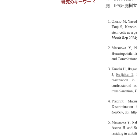
研究のキーワード
胞、iPS細胞樹
Okano M, Yasud
Tsuji S, Kaneko 
stem cells as a p
Metab Rep
2024;
Matsuoka Y, N
Hematopoietic T
and Convolution
Tamaki H, Ikegam
J,
Fujioka T
,
reactivation in
corticosteroid 
transplantation,
T
Preprint: Ma
Discrimination
bioRxiv
, doi: ht
Matsuoka Y, Na
Asano H and So
residing in umbil