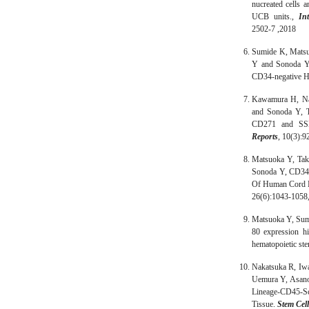
nucreated cells 
UCB units.,
In
2502-7 ,2018
Sumide K, Mats
Y and Sonoda Y
CD34-negative H
Kawamura H, Na
and Sonoda Y, T
CD271 and SSE
Reports
, 10(3):
Matsuoka Y, Ta
Sonoda Y, CD34 
Of Human Cord B
26(6):1043-1058
Matsuoka Y, Su
80 expression h
hematopoietic ste
Nakatsuka R, Iw
Uemura Y, Asano 
Lineage-CD45-S
Tissue.
Stem Cell