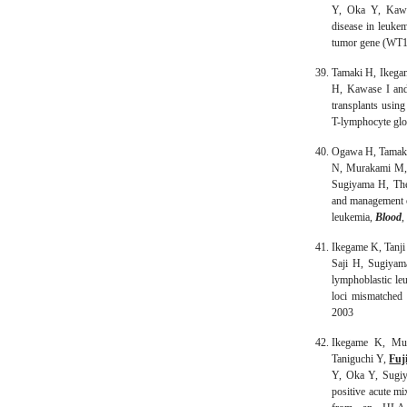
Y, Oka Y, Kawa
disease in leukem
tumor gene (WT1
Tamaki H, Ikeg
H, Kawase I and
transplants using
T-lymphocyte glo
Ogawa H, Tamaki
N, Murakami M
Sugiyama H, The 
and management of
leukemia,
Blood
,
Ikegame K, Tanj
Saji H, Sugiyama
lymphoblastic le
loci mismatched 
2003
Ikegame K, Mu
Taniguchi Y,
Fuj
Y, Oka Y, Sugiy
positive acute m