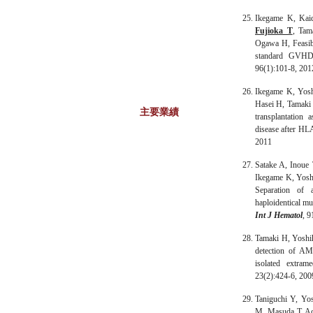
Ikegame K, Kaid
Fujioka T
, Tam
Ogawa H, Feasibil
standard GVHD
96(1):101-8, 201
Ikegame K, Yosh
Hasei H, Tamaki
主要業績
transplantation a
disease after HL
2011
Satake A, Inoue
Ikegame K, Yosh
Separation of 
haploidentical mu
Int J Hematol
, 9
Tamaki H, Yoshi
detection of AM
isolated extram
23(2):424-6, 200
Taniguchi Y, Yo
M, Masuda T, Ao