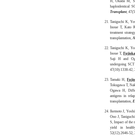
H, Okada M, So
haploidentical 
Transplant
, 47(
Taniguchi K, Yo
Inoue T, Kato 
treatment strateg
transplantation,
A
Taniguchi K, Yo
Inoue T,
Fujiok
Saji H and Oga
undergoing SCT
47(10):1338-42,
Tamaki H,
Fuji
Tokugawa T, Nak
Ogawa H, Diffe
antigens in rela
transplantation,
E
Ikemoto J, Yoshi
Ono J, Taniguch
S, Impact of the 
yield in healt
52(12):2646-52,