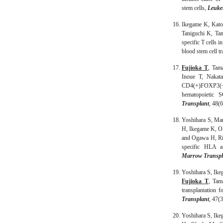
stem cells,
Leuke
Ikegame K, Kat
Taniguchi K, Ta
specific T cells 
blood stem cell t
Fujioka T
, Tam
Inoue T, Nakat
CD4(+)FOXP3(+) r
hematopoietic
Transplant
, 48(
Yoshihara S, Mar
H, Ikegame K, O
and Ogawa H, Risk
specific HLA a
Marrow Transpl
Yoshihara S, Ike
Fujioka T
, Tam
transplantation f
Transplant
, 47(
Yoshihara S, Ike