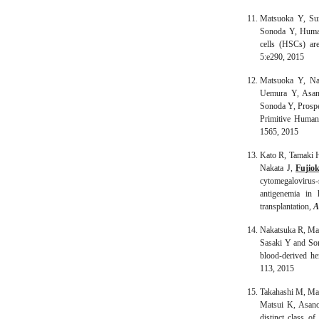
Matsuoka Y, S
Sonoda Y, Human
cells (HSCs) ar
5:e290, 2015
Matsuoka Y, N
Uemura Y, Asan
Sonoda Y, Prosp
Primitive Human
1565, 2015
Kato R, Tamaki H
Nakata J,
Fujio
cytomegaloviru
antigenemia in 
transplantation,
A
Nakatsuka R, Ma
Sasaki Y and Son
blood-derived he
113, 2015
Takahashi M, Ma
Matsui K, Asano
distinct class o