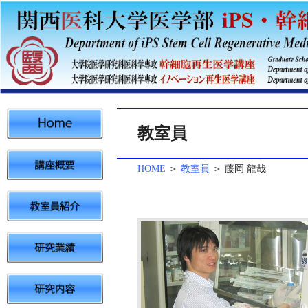
教室員
HOME
＞
教室員
＞ 藤岡 龍哉