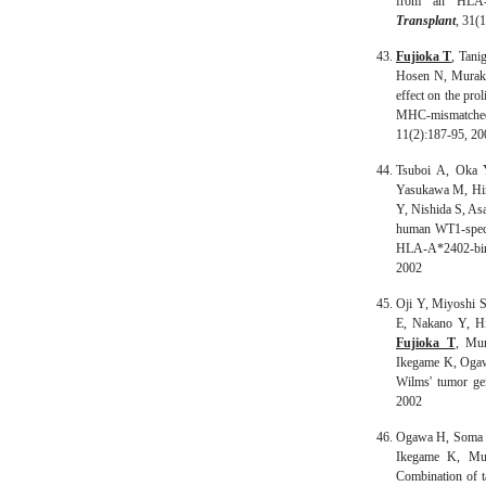
from an HLA-ha
Transplant
, 31(
Fujioka T
, Tani
Hosen N, Murak
effect on the prol
MHC-mismatched
11(2):187-95, 20
Tsuboi A, Oka 
Yasukawa M, Hir
Y, Nishida S, A
human WT1-specif
HLA-A*2402-bin
2002
Oji Y, Miyoshi 
E, Nakano Y, Hi
Fujioka T
, Mu
Ikegame K, Ogaw
Wilms' tumor ge
2002
Ogawa H, Soma T
Ikegame K, M
Combination of t