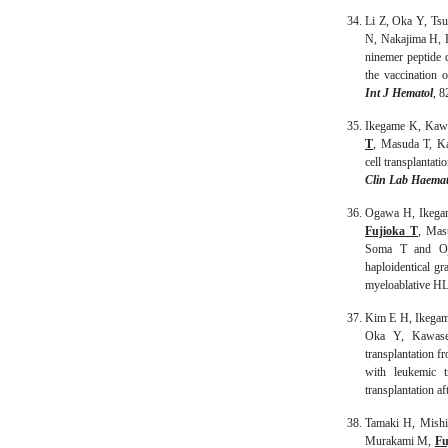
Li Z, Oka Y, Ts
N, Nakajima H, 
ninemer peptide 
the vaccination 
Int J Hematol
, 8
Ikegame K, Kaw
T
, Masuda T, K
cell transplantat
Clin Lab Haemat
Ogawa H, Ikega
Fujioka T
, Mas
Soma T and Oji
haploidentical gr
myeloablative HL
Kim E H, Ikega
Oka Y, Kawase 
transplantation f
with leukemic t
transplantation af
Tamaki H, Mish
Murakami M,
Fu