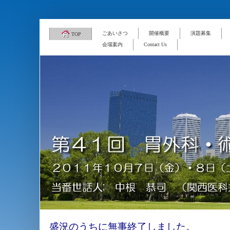
ごあいさつ
開催概要
演題募集
TOP
会場案内
Contact Us
盛況のうちに無事終了しました。