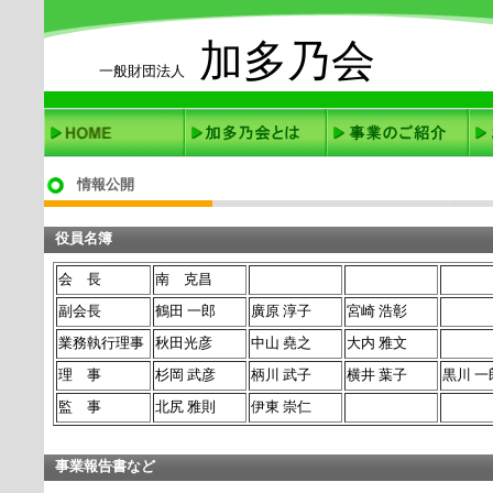
加多乃会
一般財団法人
情報公開
役員名簿
会 長
南 克昌
副会長
鶴田
一郎
廣原
淳子
宮崎
浩彰
業務執行理事
秋田光彦
中山
堯之
大内
雅文
理 事
杉岡
武彦
柄川
武子
横井
葉子
黒川
一
監 事
北尻
雅則
伊東
崇仁
事業報告書など